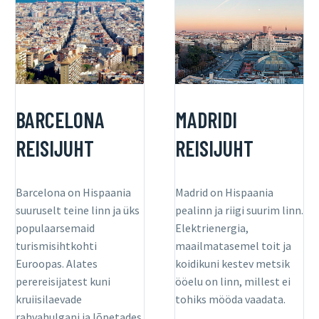
BARCELONA
MADRIDI
REISIJUHT
REISIJUHT
Barcelona on Hispaania
Madrid on Hispaania
suuruselt teine linn ja üks
pealinn ja riigi suurim linn.
populaarsemaid
Elektrienergia,
turismisihtkohti
maailmatasemel toit ja
Euroopas. Alates
koidikuni kestev metsik
perereisijatest kuni
ööelu on linn, millest ei
kruiisilaevade
tohiks mööda vaadata.
rahvahulgani ja lõpetades