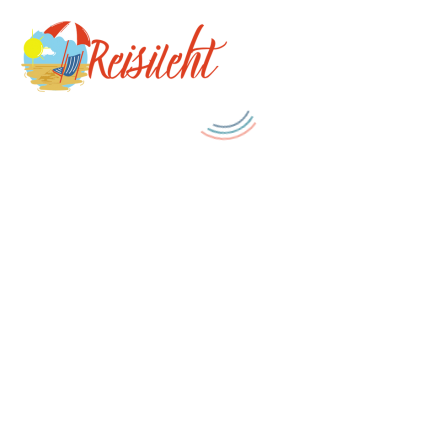
Search Button
Search
for: