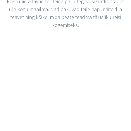
Reisijuhid aitavad teil leida palju tegevusi sihtkohtades
üle kogu maailma. Nad pakuvad teile näpunäiteid ja
teavet ning kõike, mida peate teadma täiusliku reisi
kogemiseks.
VAATA KÕIKI POSTITUSI