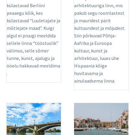
külastavad Berliini
arhitektuuriga linn, mis
peaaegu kõik, kes
pakub segu roomlastest
külastavad “Luuletajate ja
ja mauridest pärit
mõtlejate maad”. Kuigi
kultuuridest ja mõjudest.
algul ei pruugi meeldida
Siin põrkuvad Põhja-
sellele linna “tööstuslik”
Aafrika ja Euroopa
välimus, selle sõmer
kultuur, kunst ja
tunne, kunst, ajalugu ja
arhitektuur, luues ühe
ööelu hakkavad meeldima
Hispaania kõige
.
huvitavama ja
ainulaadsema linna.