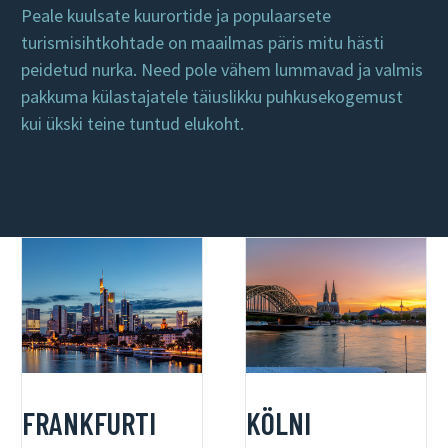
Peale kuulsate kuurortide ja populaarsete
turismisihtkohtade on maailmas päris mitu hästi
peidetud nurka. Need pole vähem lummavad ja valmis
pakkuma külastajatele täiuslikku puhkusekogemust
kui ükski teine ​​tuntud elukoht.
FRANKFURTI
KÖLNI