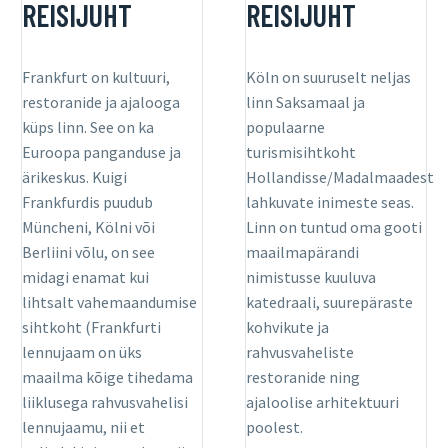
REISIJUHT
REISIJUHT
Frankfurt on kultuuri,
Köln on suuruselt neljas
restoranide ja ajalooga
linn Saksamaal ja
küps linn. See on ka
populaarne
Euroopa panganduse ja
turismisihtkoht
ärikeskus. Kuigi
Hollandisse/Madalmaadest
Frankfurdis puudub
lahkuvate inimeste seas.
Müncheni, Kölni või
Linn on tuntud oma gooti
Berliini võlu, on see
maailmapärandi
midagi enamat kui
nimistusse kuuluva
lihtsalt vahemaandumise
katedraali, suurepäraste
sihtkoht (Frankfurti
kohvikute ja
lennujaam on üks
rahvusvaheliste
maailma kõige tihedama
restoranide ning
liiklusega rahvusvahelisi
ajaloolise arhitektuuri
lennujaamu, nii et
poolest.